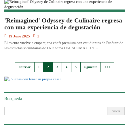
'Reimagined' Odyssey de Culinaire regresa
con una experiencia de degustación
19 June 2025
1
El evento vuelve a emparejar a chefs premium con estudiantes de ProStart de
las escuelas secundarias de Oklahoma OKLAHOMA CITY .–…
anterior
1
2
3
4
5
siguiente
>>>
Busqueda