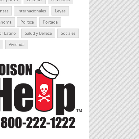
anzas
Internacionales
Leyes
ahoma
Politica
Portada
r Latino
Salud y Belleza
Sociales
Vivienda