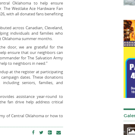
entral Oklahoma to help ensure
er. The Westlake Ace Hardware Fan
26, with all donated fans benefiting
ributed across Canadian, Cleveland,
ping individuals and families who
hot Oklahoma summer months.
e door, we are grateful for the
elp ensure that our neighbors can
 Commander for The Salvation Army
 help to neighbors in need.”
 at the register at participating
e campaign dates. These donations
 including seniors, families, and
rovides assistance year-round to
the fan drive help address critical
Galer
rmy of Central Oklahoma or how to