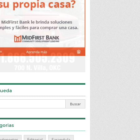
ueda
gorias
odeportes
Editorial
Farandula