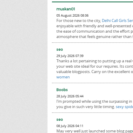
muskan01
05 August 2026 08:06
For those new to the city,
Delhi Call Girls Se
enjoyable with friendly and well-presented
the ease of communication and the effort p
atmosphere that feels genuine rather than 
seo
29 July 2026 07:39
Thanks a lot pertaining to putting up a real
your web site ideal for our requires. Its co
valuable blogposts. Carry on the excellent 
women
Boobs
28 July 2026 05:44
I’m prompted while using the surpassing in 
you give in such very little timing.
sexy spi
seo
08 July 2026 04:11
May very well just launched some blog pag