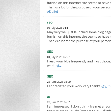
furnish on this internet site seems to have 
Thanks a lot for the purpose of your person
AK 게임
seo
08 July 2026 04:11
May very well just launched some blog pag
furnish on this internet site seems to have 
Thanks a lot for the purpose of your person
SEO
01 July 2026 06:27
I read your blog frequently and I just thou
work!
성피
SEO
28 June 2026 08:20
I appreciated your work very thanks
성인 
as
20 June 2026 06:01
I am impressed. I don't think Ive met an
this subject as you do. You are truly well in