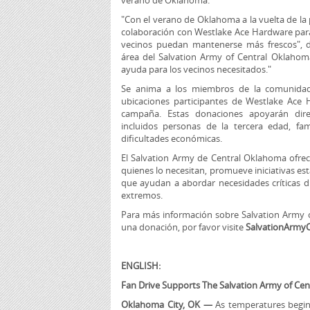
verano de Oklahoma.
"Con el verano de Oklahoma a la vuelta de la
colaboración con Westlake Ace Hardware para
vecinos puedan mantenerse más frescos", 
área del Salvation Army of Central Oklahoma
ayuda para los vecinos necesitados."
Se anima a los miembros de la comunidad 
ubicaciones participantes de Westlake Ace 
campaña. Estas donaciones apoyarán dire
incluidos personas de la tercera edad, fam
dificultades económicas.
El Salvation Army de Central Oklahoma ofrec
quienes lo necesitan, promueve iniciativas e
que ayudan a abordar necesidades críticas
extremos.
Para más información sobre Salvation Army
una donación, por favor visite
SalvationArmyO
ENGLISH:
Fan Drive Supports The Salvation Army of Ce
Oklahoma City, OK —
As temperatures begin 