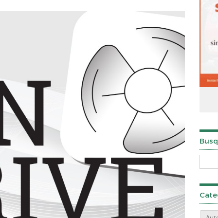
Busq
Cate
Aut