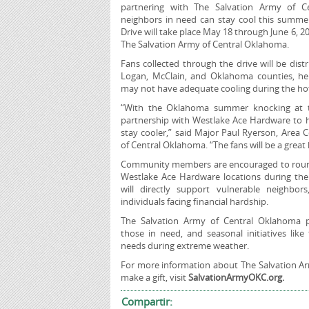
partnering with The Salvation Army of C
neighbors in need can stay cool this summ
Drive will take place May 18 through June 6, 20
The Salvation Army of Central Oklahoma.
Fans collected through the drive will be dist
Logan, McClain, and Oklahoma counties, hel
may not have adequate cooling during the 
“With the Oklahoma summer knocking at th
partnership with Westlake Ace Hardware to h
stay cooler,” said Major Paul Ryerson, Area
of Central Oklahoma. “The fans will be a great
Community members are encouraged to roundup
Westlake Ace Hardware locations during th
will directly support vulnerable neighbors,
individuals facing financial hardship.
The Salvation Army of Central Oklahoma p
those in need, and seasonal initiatives like 
needs during extreme weather.
For more information about The Salvation A
make a gift, visit
SalvationArmyOKC.org.
Compartir: