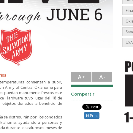
Fin
Okl
Sabo
USA
ios
A +
A -
emperaturas comienzan a subir,
ion Army of Central Oklahoma para
dos puedan mantenerse frescos este
Compartir
ce Hardware tuvo lugar del 18 de
s objetos donados a beneficio de
Print
a se distribuirán por los condados
 Oklahoma, ayudando a personas y
uada durante los calurosos meses de