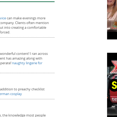
rvice
can make evenings more
 company. Clients often mention
ut into creating a comfortable
forced.
Que es Glaucoma con la Dra. Hagen
Muje
 wonderful content! I ran across
ntent has amazing along with
operate!
naughty lingerie for
addition to preachy checklist
derman cosplay
e, the knowledge most people