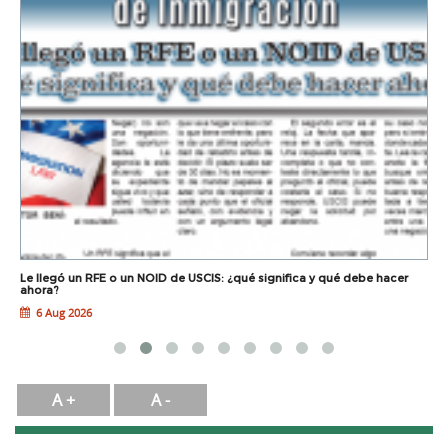
Le llegó un RFE o un NOID de USCIS: ¿qué significa y qué debe hacer
L
ahora?
6 Aug 2026
A +
A -