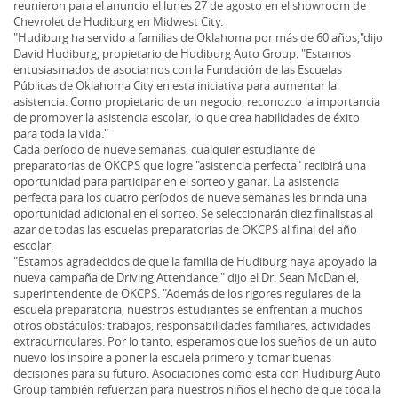
reunieron para el anuncio el lunes 27 de agosto en el showroom de
Chevrolet de Hudiburg en Midwest City.
"Hudiburg ha servido a familias de Oklahoma por más de 60 años,"dijo
David Hudiburg, propietario de Hudiburg Auto Group. "Estamos
entusiasmados de asociarnos con la Fundación de las Escuelas
Públicas de Oklahoma City en esta iniciativa para aumentar la
asistencia. Como propietario de un negocio, reconozco la importancia
de promover la asistencia escolar, lo que crea habilidades de éxito
para toda la vida."
Cada período de nueve semanas, cualquier estudiante de
preparatorias de OKCPS que logre "asistencia perfecta" recibirá una
oportunidad para participar en el sorteo y ganar. La asistencia
perfecta para los cuatro períodos de nueve semanas les brinda una
oportunidad adicional en el sorteo. Se seleccionarán diez finalistas al
azar de todas las escuelas preparatorias de OKCPS al final del año
escolar.
"Estamos agradecidos de que la familia de Hudiburg haya apoyado la
nueva campaña de Driving Attendance," dijo el Dr. Sean McDaniel,
superintendente de OKCPS. "Además de los rigores regulares de la
escuela preparatoria, nuestros estudiantes se enfrentan a muchos
otros obstáculos: trabajos, responsabilidades familiares, actividades
extracurriculares. Por lo tanto, esperamos que los sueños de un auto
nuevo los inspire a poner la escuela primero y tomar buenas
decisiones para su futuro. Asociaciones como esta con Hudiburg Auto
Group también refuerzan para nuestros niños el hecho de que toda la