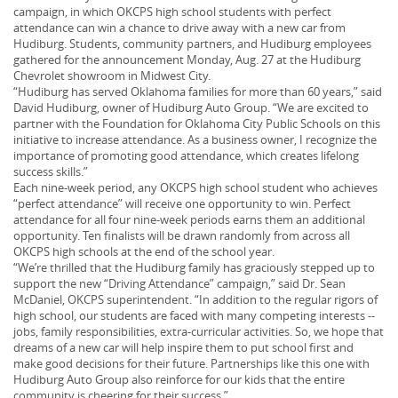
campaign, in which OKCPS high school students with perfect
attendance can win a chance to drive away with a new car from
Hudiburg. Students, community partners, and Hudiburg employees
gathered for the announcement Monday, Aug. 27 at the Hudiburg
Chevrolet showroom in Midwest City.
“Hudiburg has served Oklahoma families for more than 60 years,” said
David Hudiburg, owner of Hudiburg Auto Group. “We are excited to
partner with the Foundation for Oklahoma City Public Schools on this
initiative to increase attendance. As a business owner, I recognize the
importance of promoting good attendance, which creates lifelong
success skills.”
Each nine-week period, any OKCPS high school student who achieves
“perfect attendance” will receive one opportunity to win. Perfect
attendance for all four nine-week periods earns them an additional
opportunity. Ten finalists will be drawn randomly from across all
OKCPS high schools at the end of the school year.
“We’re thrilled that the Hudiburg family has graciously stepped up to
support the new “Driving Attendance” campaign,” said Dr. Sean
McDaniel, OKCPS superintendent. “In addition to the regular rigors of
high school, our students are faced with many competing interests --
jobs, family responsibilities, extra-curricular activities. So, we hope that
dreams of a new car will help inspire them to put school first and
make good decisions for their future. Partnerships like this one with
Hudiburg Auto Group also reinforce for our kids that the entire
community is cheering for their success.”