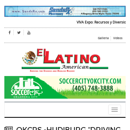
VIVA Expo: Recursos y Diversion para
Galleria
Videos
Toggle
navigati
OKCPS -HUDIBURG “DRIVING