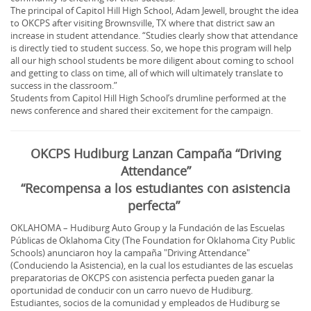
The principal of Capitol Hill High School, Adam Jewell, brought the idea
to OKCPS after visiting Brownsville, TX where that district saw an
increase in student attendance. “Studies clearly show that attendance
is directly tied to student success. So, we hope this program will help
all our high school students be more diligent about coming to school
and getting to class on time, all of which will ultimately translate to
success in the classroom.”
Students from Capitol Hill High School’s drumline performed at the
news conference and shared their excitement for the campaign.
OKCPS Hudiburg Lanzan Campaña “Driving
Attendance”
“Recompensa a los estudiantes con asistencia
perfecta”
OKLAHOMA – Hudiburg Auto Group y la Fundación de las Escuelas
Públicas de Oklahoma City (The Foundation for Oklahoma City Public
Schools) anunciaron hoy la campaña "Driving Attendance"
(Conduciendo la Asistencia), en la cual los estudiantes de las escuelas
preparatorias de OKCPS con asistencia perfecta pueden ganar la
oportunidad de conducir con un carro nuevo de Hudiburg.
Estudiantes, socios de la comunidad y empleados de Hudiburg se