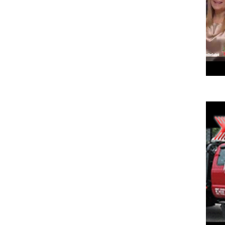
Que es Glaucoma con la Dra. Hagen
Muje