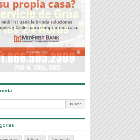
ueda
gorias
odeportes
Editorial
Farandula