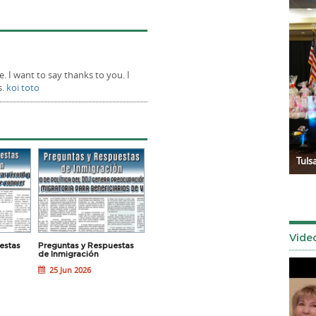
e. I want to say thanks to you. I
s.
koi toto
Señor de los Milagros 2025
Tuls
Vide
estas
Preguntas y Respuestas
Preguntas y Respuestas
Preguntas y
de Inmigración
de Inmigración
de Inmigrac
25 Jun 2026
18 Jun 2026
11 Jun 202