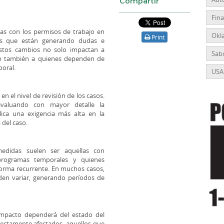
Compartir
Fin
adas con los permisos de trabajo en
Okl
Print
es que están generando dudas e
 Estos cambios no solo impactan a
Sabo
ino también a quienes dependen de
boral.
USA
n el nivel de revisión de los casos.
evaluando con mayor detalle la
plica una exigencia más alta en la
del caso.
edidas suelen ser aquellas con
 programas temporales y quienes
forma recurrente. En muchos casos,
en variar, generando períodos de
 impacto dependerá del estado del
irectamente afectados, aquellos que