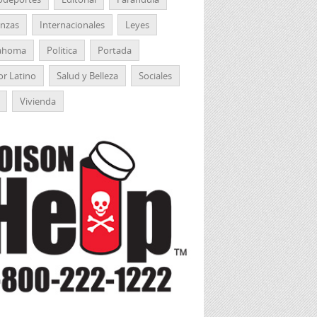
anzas
Internacionales
Leyes
ahoma
Politica
Portada
r Latino
Salud y Belleza
Sociales
Vivienda