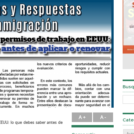
Busq
A +
A -
Cate
EEUU: lo que debes saber antes de
Aut