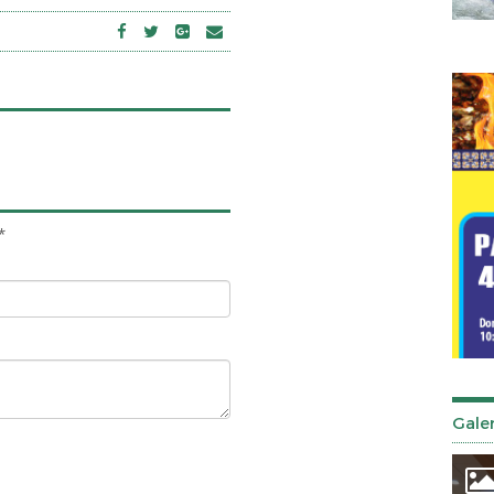
*
Galer