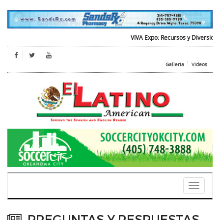
VIVA Expo: Recursos y Diversion para
Galleria
Videos
Toggle
navigati
PREGUNTAS Y RESPUESTAS