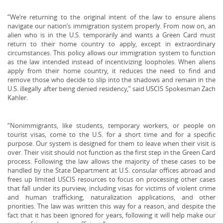
“We’re returning to the original intent of the law to ensure aliens
navigate our nation’s immigration system properly. From now on, an
alien who is in the U.S. temporarily and wants a Green Card must
return to their home country to apply, except in extraordinary
circumstances. This policy allows our immigration system to function
as the law intended instead of incentivizing loopholes. When aliens
apply from their home country, it reduces the need to find and
remove those who decide to slip into the shadows and remain in the
U.S. illegally after being denied residency,” said USCIS Spokesman Zach
Kahler.
“Nonimmigrants, like students, temporary workers, or people on
tourist visas, come to the U.S. for a short time and for a specific
purpose. Our system is designed for them to leave when their visit is
over. Their visit should not function as the first step in the Green Card
process. Following the law allows the majority of these cases to be
handled by the State Department at U.S. consular offices abroad and
frees up limited USCIS resources to focus on processing other cases
that fall under its purview, including visas for victims of violent crime
and human trafficking, naturalization applications, and other
priorities. The law was written this way for a reason, and despite the
fact that it has been ignored for years, following it will help make our