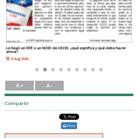
Le llegó un RFE o un NOID de USCIS: ¿qué significa y qué debe hacer
L
ahora?
6 Aug 2026
A +
A -
Compartir
Print