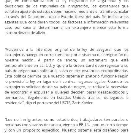
que, en consonancia con la ley migratoria de larga data y las
decisiones de los tribunales de inmigración, los extranjeros que
soliciten ajuste de estatus deben hacerlo mediante el trámite consular
a través del Departamento de Estado fuera del país. Se indica a los
agentes que consideren todos los factores e información relevantes
caso por caso al determinar si un extranjero merece esta forma
extraordinaria de alivio.
"Volvemos a la intención original de la ley de asegurar que los
extranjeros naveguen correctamente por el sistema de inmigración de
nuestra nación. A partir de ahora, un extranjero que esté
temporalmente en EE. UU. y quiera la Green Card debe regresar a su
país de origen para solicitarlo, salvo en circunstancias extraordinarias.
Esta política permite que nuestro sistema migratorio funcione según
lo previsto la ley en lugar de incentivar lagunas legales. Cuando los
extranjeros solicitan desde su país de origen, se reduce la necesidad
de encontrar y expulsar a quienes deciden pasar desapercibidos y
permanecer ilegalmente en Estados Unidos tras ser denegados la
residencia", dijo el portavoz del USCIS, Zach Kahler.
"Los no inmigrantes, como estudiantes, trabajadores temporales o
personas con visados de turista, vienen a EE. UU. por un corto tiempo
y con un propósito específico. Nuestro sistema está diseñado para