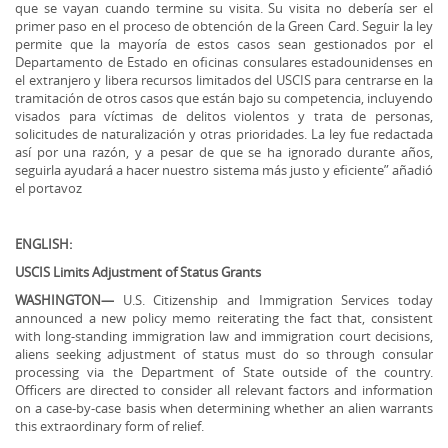
que se vayan cuando termine su visita. Su visita no debería ser el
primer paso en el proceso de obtención de la Green Card. Seguir la ley
permite que la mayoría de estos casos sean gestionados por el
Departamento de Estado en oficinas consulares estadounidenses en
el extranjero y libera recursos limitados del USCIS para centrarse en la
tramitación de otros casos que están bajo su competencia, incluyendo
visados para víctimas de delitos violentos y trata de personas,
solicitudes de naturalización y otras prioridades. La ley fue redactada
así por una razón, y a pesar de que se ha ignorado durante años,
seguirla ayudará a hacer nuestro sistema más justo y eficiente” añadió
el portavoz
ENGLISH:
USCIS Limits Adjustment of Status Grants
WASHINGTON—
U.S. Citizenship and Immigration Services today
announced a new policy memo reiterating the fact that, consistent
with long-standing immigration law and immigration court decisions,
aliens seeking adjustment of status must do so through consular
processing via the Department of State outside of the country.
Officers are directed to consider all relevant factors and information
on a case-by-case basis when determining whether an alien warrants
this extraordinary form of relief.