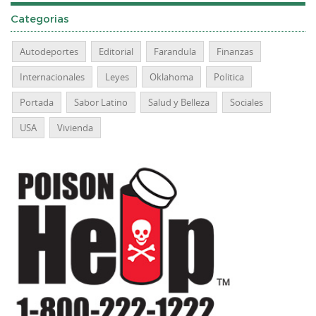
Categorias
Autodeportes
Editorial
Farandula
Finanzas
Internacionales
Leyes
Oklahoma
Politica
Portada
Sabor Latino
Salud y Belleza
Sociales
USA
Vivienda