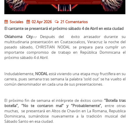
Sociales
02 Apr 2026
21 Comentarios
El cantante se presentará el próximo sábado 4 de Abril en esta ciudad
Oklahoma City.-.-
Después del éxito arrasador durante su
multitudinaria presentación en Coatzacoalcos, Veracruz la noche del
pasado sábado, CHRISTIAN NODAL se prepara para cumplir un
importante compromiso de trabajo en República Dominicana el
próximo sábado 4 d Abril.
Indudablemente,
NODAL
está viviendo una etapa muy fructífera en su
carrera, pues semana tras semana la palabra ‘sold out’ se ha vuelto el
común denominador en cada una de sus presentaciones.
El próximo fin de semana el intérprete de éxitos como:
“Botella tras
botella”, “No te contaron mal” y “Probablemente”,
entre otras
muchas, se presentará en Altos de Chavón en La Romana, Republica
Dominicana, sumándose nuevamente a la tradición musical del
Sábado Santo en esa ciudad.