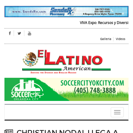
VIVA Expo: Recursos y Diversion para
Galleria
Videos
Toggle
navigati
CHRISTIAN NODAL LLEGA A