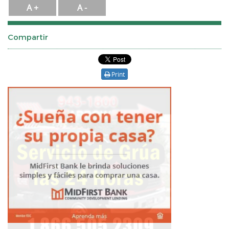
A +
A -
Compartir
Print