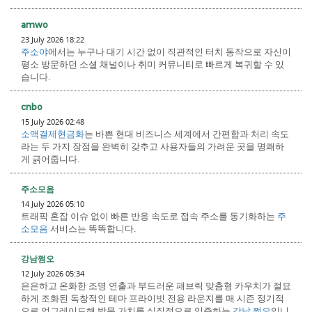
amwo
23 July 2026 18:22
주소야
에서는 누구나 대기 시간 없이 직관적인 터치 동작으로 자신이
평소 방문하던 소셜 채널이나 취미 커뮤니티로 빠르게 복귀할 수 있
습니다.
cnbo
15 July 2026 02:48
소액결제현금화
는 바쁜 현대 비즈니스 세계에서 간편함과 처리 속도
라는 두 가지 장점을 완벽히 갖추고 사용자들의 가려운 곳을 명쾌하
게 긁어줍니다.
주소모음
14 July 2026 05:10
트래픽 혼잡 이슈 없이 빠른 반응 속도로 접속 주소를 동기화하는
주
소모음
서비스는 똑똑합니다.
강남쩜오
12 July 2026 05:34
은은하고 온화한 조명 연출과 부드러운 패브릭 맞춤형 카우치가 절묘
하게 조화된 독창적인 테마 프라이빗 전용 라운지를 매 시즌 정기적
으로 업그레이드해 방문 가치를 실질적으로 입증하는
강남 쩜오
입니