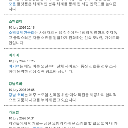
모음
플랫폼은 체계적인 분류 체계를 통해 웹 서핑 만족도를 높여줍
니다.
소액결제
10 July 2026 20:18
소액결제현금화
는 사용자의 신용 점수에 단 1점의 악영향도 주지 않
고 급작스러운 자금 소요를 원활하게 진화하는 신속 모바일 가이드라
인입니다.
여기여
10 July 2026 13:25
여기여
는 매일 이른 오전부터 전체 사이트의 통신 신호를 전수 조사
하여 완벽한 정상 접속 링크만 남깁니다.
강남호빠
10 July 2026 05:05
강남 호빠
는 매주 소모임 친목을 위한 예약 특전을 제공하며 합리적
으로 고품격 사교를 누리게 돕고 있습니다
카드깡
10 July 2026 04:31
지인들에게 번거로운 금전 요청의 아쉬운 소리를 할 필요 없이 내 카