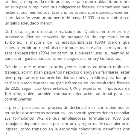
Unidos, la temporada de impuestos es una oportunidad importante
no solo para cumplir con sus obligaciones fiscales, sino también para
reclamar sus reembolsos. Este año, se espera que quienes presenten
su declaración vean un aumento de hasta $1,000 en su reembolso o
un saldo adeudado menor.
De hecho, según un estudio realizado por Qualtrics en nombre del
proveedor líder de servicios de preparación de impuestos Intuit
TurboTax, la mayoría de los estadounidenses (69%) dijeron que
esperan recibir un reembolso de impuestos este año. La mayoría de
esos encuestados (70%) indicaron que planean usar su reembolso
para cubrir gastos básicos, como el pago de la renta y las facturas.
Debido a que muchos contribuyentes latinos equilibran múltiples
trabajos, administran pequeños negocios o apoyan a familiares, estar
bien preparados y conocer las deducciones y créditos para los que
califican puede marcar una gran diferencia en los resultados fiscales
de 2025, según Lisa Greene-Lewis, CPA y experta en impuestos de
TurboTax, quien también comparte orientación adicional para los
contribuyentes.
El primer paso para un proceso de declaración sin contratiempos es
reunir los documentos necesarios. Los contribuyentes deben recopilar
sus formularios W-2 de sus empleadores, formularios 1099 por
trabajos independientes o por contrato, y registros de cualquier otro
ingreso, como trabajos en la economía colaborativa, beneficios por