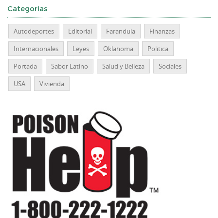
Categorias
Autodeportes
Editorial
Farandula
Finanzas
Internacionales
Leyes
Oklahoma
Politica
Portada
Sabor Latino
Salud y Belleza
Sociales
USA
Vivienda