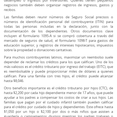
desempleo o ingresos por inversiones. Quienes tienen pequeños
negocios también deben organizar registros de ingresos, gastos y
recibos.
Las familias deben reunir números de Seguro Social precisos o
números de identificación personal del contribuyente (ITIN) para
todas las personas incluidas en la declaración, junto con la
documentación de los dependientes. Otros documentos clave
incluyen el formulario 1095-A si se compró cobertura a través del
mercado de seguros de salud, el formulario 1098-T para gastos de
educación superior, y registros de intereses hipotecarios, impuestos
sobre la propiedad o donaciones caritativas.
Para muchos contribuyentes latinos, maximizar un reembolso suele
depender de reclamar los créditos para los que califican. Uno de los
más valiosos es el crédito tributario por ingreso del trabajo (EITC), que
es reembolsable y puede proporcionar miles de dólares a quienes
califican. Para una familia con tres hijos, el crédito puede alcanzar
hasta $8,046.
Otro beneficio importante es el crédito tributario por hijos (CTC), de
hasta $2,200 por cada hijo dependiente menor de 17 años, que puede
ayudar a los padres a compensar los costos de criar a sus hijos. Las
familias que pagan por el cuidado infantil también pueden calificar
para el crédito por cuidado de hijos y dependientes. Este ofrece hasta
$1,050 por un hijo o $2,100 por dos o más niños que asisten a
guardería o campamentos diurnos mientras los padres trabajan o