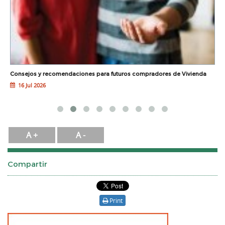
Consejos y recomendaciones para futuros compradores de Vivienda
G
16 Jul 2026
A +
A -
Compartir
Print