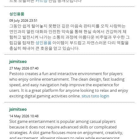
드로 조달하는
카드깡
안심 중개소입니다
성인용품
09 July 2026 23:51
그동안 쉽게 털어놓지 못했던 깊은 마음속 판타지를 오직 사랑하는
연인과의 열린 대화와 안전한 약속을 통해 현실 속에서 건강하게 체
험하고 발전시켜 나가는 소통의 과정에 아름다운 비주얼과 우수한 그
립감을 탑재한
성인용품
아이템이 부드럽고 자연스러운 다리 역할을
충실히 해내어 큰 호응을 얻고 있습니다.
jsimitseo
27 May 2026 07:40
Pestoto creates a fun and interactive environment for players
who enjoy online entertainment. The clean design, fast loading
speed, and easy navigation help improve the experience for
users. It is a great platform for anyone looking to relax and enjoy
exciting digital gaming activities online.
situs toto login
jsimitseo
14 May 2026 10:48
Slot game entertainment is popular among casual players
because it does not require advanced skills or complicated
strategies. A slot game focuses more on enjoyment, creativity,
and excitement, allowing players to relax while experiencing