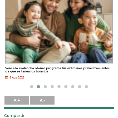
Vence la avalancha otoñal: programa tus exámenes preventivos antes
E
de que se llenen los horarios
g
6 Aug 2026
A +
A -
Compartir