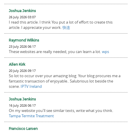
Joshua Jenkins
26 July 2026 03:07
I read this article. I think You put a lot of effort to create this
article. I appreciate your work.
快连
Raymond Wilkins
23 July 2026 06:17
These websites are really needed, you can learn a lot.
wps
Allen Kirk
20 July 2026 09:17
So lot to occur over your amazing blog. Your blog procures me a
fantastic transaction of enjoyable.. Salubrious lot beside the
scene.
IPTV Ireland
Joshua Jenkins
16 July 2026 06:17
On my website you'll see similar texts, write what you think.
Tampa Termite Treatment
Francisco Larsen