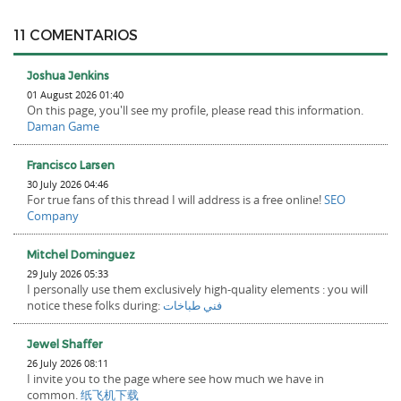
11 COMENTARIOS
Joshua Jenkins
01 August 2026 01:40
On this page, you'll see my profile, please read this information.
Daman Game
Francisco Larsen
30 July 2026 04:46
For true fans of this thread I will address is a free online!
SEO
Company
Mitchel Dominguez
29 July 2026 05:33
I personally use them exclusively high-quality elements : you will
notice these folks during:
فني طباخات
Jewel Shaffer
26 July 2026 08:11
I invite you to the page where see how much we have in
common.
纸飞机下载