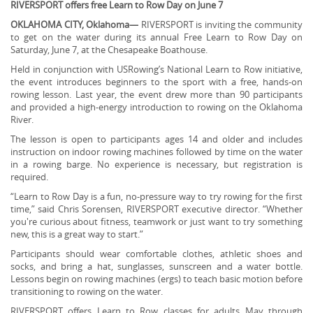
RIVERSPORT offers free Learn to Row Day on June 7
OKLAHOMA CITY, Oklahoma—
RIVERSPORT is inviting the community
to get on the water during its annual Free Learn to Row Day on
Saturday, June 7, at the Chesapeake Boathouse.
Held in conjunction with USRowing’s National Learn to Row initiative,
the event introduces beginners to the sport with a free, hands-on
rowing lesson. Last year, the event drew more than 90 participants
and provided a high-energy introduction to rowing on the Oklahoma
River.
The lesson is open to participants ages 14 and older and includes
instruction on indoor rowing machines followed by time on the water
in a rowing barge. No experience is necessary, but registration is
required.
“Learn to Row Day is a fun, no-pressure way to try rowing for the first
time,” said Chris Sorensen, RIVERSPORT executive director. “Whether
you're curious about fitness, teamwork or just want to try something
new, this is a great way to start.”
Participants should wear comfortable clothes, athletic shoes and
socks, and bring a hat, sunglasses, sunscreen and a water bottle.
Lessons begin on rowing machines (ergs) to teach basic motion before
transitioning to rowing on the water.
RIVERSPORT offers Learn to Row classes for adults May through