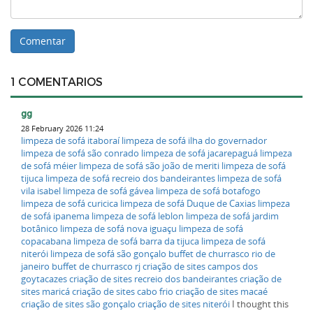
1 COMENTARIOS
gg
28 February 2026 11:24
limpeza de sofá itaboraí
limpeza de sofá ilha do governador
limpeza de sofá são conrado
limpeza de sofá jacarepaguá
limpeza
de sofá méier
limpeza de sofá são joão de meriti
limpeza de sofá
tijuca
limpeza de sofá recreio dos bandeirantes
limpeza de sofá
vila isabel
limpeza de sofá gávea
limpeza de sofá botafogo
limpeza de sofá curicica
limpeza de sofá Duque de Caxias
limpeza
de sofá ipanema
limpeza de sofá leblon
limpeza de sofá jardim
botânico
limpeza de sofá nova iguaçu
limpeza de sofá
copacabana
limpeza de sofá barra da tijuca
limpeza de sofá
niterói
limpeza de sofá são gonçalo
buffet de churrasco rio de
janeiro
buffet de churrasco rj
criação de sites campos dos
goytacazes
criação de sites recreio dos bandeirantes
criação de
sites maricá
criação de sites cabo frio
criação de sites macaé
criação de sites são gonçalo
criação de sites niterói
I thought this