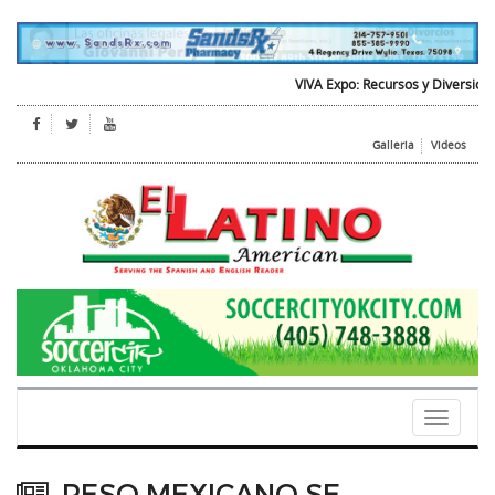
VIVA Expo: Recursos y Diversion par
Galleria
Videos
Toggle
navigati
PESO MEXICANO SE