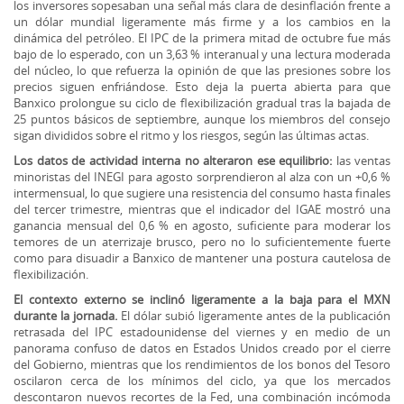
los inversores sopesaban una señal más clara de desinflación frente a
un dólar mundial ligeramente más firme y a los cambios en la
dinámica del petróleo. El IPC de la primera mitad de octubre fue más
bajo de lo esperado, con un 3,63 % interanual y una lectura moderada
del núcleo, lo que refuerza la opinión de que las presiones sobre los
precios siguen enfriándose. Esto deja la puerta abierta para que
Banxico prolongue su ciclo de flexibilización gradual tras la bajada de
25 puntos básicos de septiembre, aunque los miembros del consejo
sigan divididos sobre el ritmo y los riesgos, según las últimas actas.
Los datos de actividad interna no alteraron ese equilibrio:
las ventas
minoristas del INEGI para agosto sorprendieron al alza con un +0,6 %
intermensual, lo que sugiere una resistencia del consumo hasta finales
del tercer trimestre, mientras que el indicador del IGAE mostró una
ganancia mensual del 0,6 % en agosto, suficiente para moderar los
temores de un aterrizaje brusco, pero no lo suficientemente fuerte
como para disuadir a Banxico de mantener una postura cautelosa de
flexibilización.
El contexto externo se inclinó ligeramente a la baja para el MXN
durante la jornada.
El dólar subió ligeramente antes de la publicación
retrasada del IPC estadounidense del viernes y en medio de un
panorama confuso de datos en Estados Unidos creado por el cierre
del Gobierno, mientras que los rendimientos de los bonos del Tesoro
oscilaron cerca de los mínimos del ciclo, ya que los mercados
descontaron nuevos recortes de la Fed, una combinación incómoda