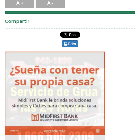
A +
A -
Compartir
Print