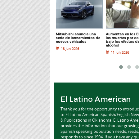
¿En qué país se fabrican
Mitsubishi anuncia una
Aumentan en los E
los autos más seguros del
serie de lanzamientos de
las muertes por co
mundo?
nuevos vehiculos
bajo los efectos de
alcohol
16 Jul 2026
18 Jun 2026
11 Jun 2026
El Latino American
Thank you for the opportunity to introdu
to El Latino American Spanish/English Ne
& Publications in Oklahoma. El Latino Ame
provides the information that our growing
Spanish speaking population needs, reads,
responds to since 1994. If you have any qu