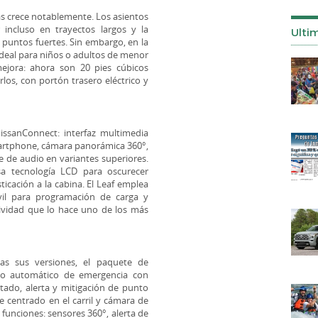
ras crece notablemente. Los asientos
 incluso en trayectos largos y la
Ulti
 puntos fuertes. Sin embargo, en la
 ideal para niños o adultos de menor
ejora: ahora son 20 pies cúbicos
rlos, con portón trasero eléctrico y
issanConnect: interfaz multimedia
smartphone, cámara panorámica 360°,
e de audio en variantes superiores.
a tecnología LCD para oscurecer
cación a la cabina. El Leaf emplea
vil para programación de carga y
ividad que lo hace uno de los más
as sus versiones, el paquete de
nado automático de emergencia con
tado, alerta y mitigación de punto
e centrado en el carril y cámara de
funciones: sensores 360°, alerta de