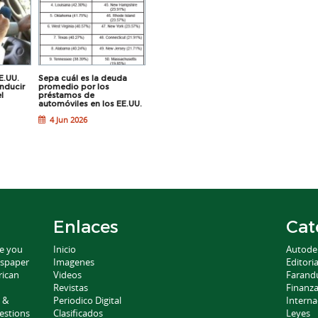
E.UU.
Sepa cuál es la deuda
Los que no completaron
¿Qué marcas
nducir
promedio por los
una formación formal de
estuvieron i
l
préstamos de
conducción, se ven
en más de 1
automóviles en los EE.UU.
involucrados en más
accidentes 
accidentes
causados por
4 Jun 2026
16 Apr 2026
19 Feb 202
Enlaces
Cat
ce you
Inicio
Autode
wspaper
Imagenes
Editoria
rican
Videos
Farand
Revistas
Finanz
 &
Periodico Digital
Interna
estions
Clasificados
Leyes