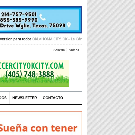
odos
OKLAHOMA CITY, OK – La Cámara de Comercio Hispana de Oklahoma City
Galleria
Videos
DOS
NEWSLETTER
CONTACTO