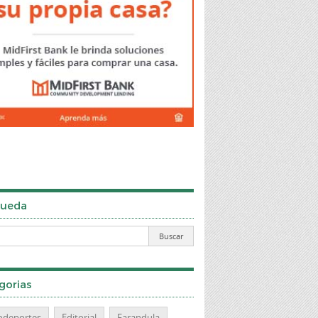
ueda
gorias
odeportes
Editorial
Farandula