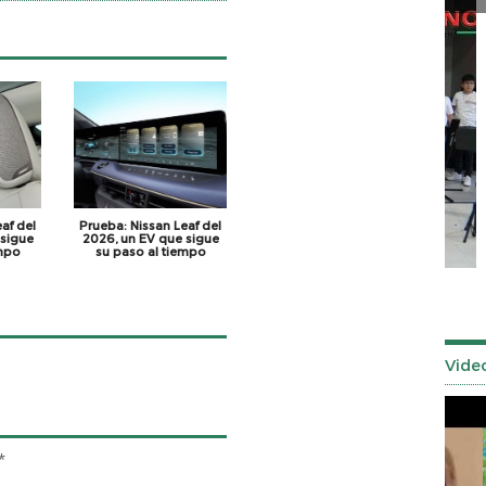
af del
Prueba: Nissan Leaf del
 sigue
2026, un EV que sigue
Señor de los Milagros 2025
empo
su paso al tiempo
Vide
*