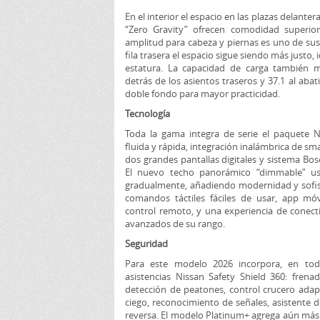
En el interior el espacio en las plazas delante
“Zero Gravity” ofrecen comodidad superior
amplitud para cabeza y piernas es uno de sus
fila trasera el espacio sigue siendo más justo,
estatura. La capacidad de carga también m
detrás de los asientos traseros y 37.1 al abati
doble fondo para mayor practicidad.
Tecnología
Toda la gama integra de serie el paquete N
fluida y rápida, integración inalámbrica de 
dos grandes pantallas digitales y sistema Bos
El nuevo techo panorámico “dimmable” us
gradualmente, añadiendo modernidad y sofisti
comandos táctiles fáciles de usar, app mó
control remoto, y una experiencia de conect
avanzados de su rango.
Seguridad
Para este modelo 2026 incorpora, en tod
asistencias Nissan Safety Shield 360: fre
detección de peatones, control crucero adap
ciego, reconocimiento de señales, asistente d
reversa. El modelo Platinum+ agrega aún más 