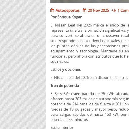
Autodeportes
20 Nov 2025
1 Com
Por Enrique Kogan
El Nissan Leaf del 2026 marca el inicio de 
representa una transformación significativa, y
para convertirse ahora en un crossover total
solo responde a las tendencias actuales del
los puntos débiles de las generaciones pre
equipamiento y tecnología. Mantiene su en
funcional, pero ahora con atributos que lo h
sus rivales.
Estilos y opciones
El Nissan Leaf del 2026 está disponible en tre
Tren de potencia
El S+ y SV+ traen batería de 75 kWh ubicada 
ofrecen hasta 303 millas de autonomía según 
potencia de 214 caballos de fuerza y 261 libr
ruedas de 19 pulgadas y mayor peso, reduce 
para cargas rápidas de hasta 150 kW, per
batería en 35 minutos.
Estilo interior