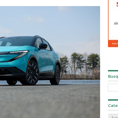
Busq
Cate
Aut