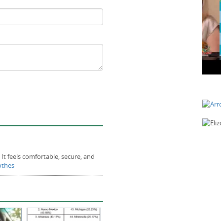
Que es Glaucoma con la Dra. Hagen
Muje
 It feels comfortable, secure, and
lothes