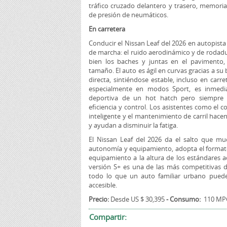
tráfico cruzado delantero y trasero, memori
de presión de neumáticos.
En carretera
Conducir el Nissan Leaf del 2026 en autopista
de marcha: el ruido aerodinámico y de rodadur
bien los baches y juntas en el pavimento,
tamaño. El auto es ágil en curvas gracias a su
directa, sintiéndose estable, incluso en carre
especialmente en modos Sport, es inmediat
deportiva de un hot hatch pero siempre 
eficiencia y control. Los asistentes como el 
inteligente y el mantenimiento de carril hac
y ayudan a disminuir la fatiga.
El Nissan Leaf del 2026 da el salto que mu
autonomía y equipamiento, adopta el formato
equipamiento a la altura de los estándares a
versión S+ es una de las más competitivas 
todo lo que un auto familiar urbano puede 
accesible.
Precio:
Desde US $ 30,395
- Consumo:
110 MPG
Compartir: