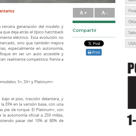
Fin
entarios
A +
A -
Okl
la tercera generación del modelo y
Compartir
a que deja atrás el típico hatchback
Sabo
mente eléctrico. Esta evolución no
 mercado, sino que también mejora
USA
vias, especialmente en autonomía,
Print
foque en ser un auto accesible y
acen realmente competitivo frente a
s modelos: S+, SV+ y Platinum+.
bajo el piso, tracción delantera, y
la EPA en la versión base, con una
as pie de torque. El Platinum+, con
la autonomía oficial a 259 millas,
mitiendo pasar del 10% al 80% de