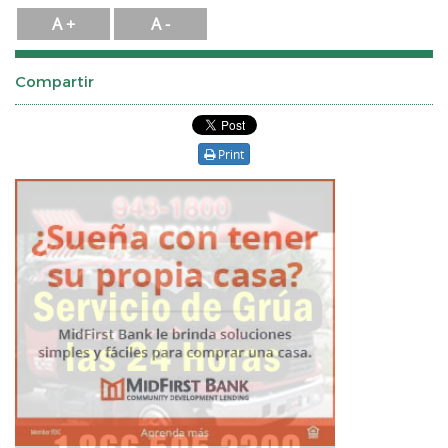
A +
A -
Compartir
Print