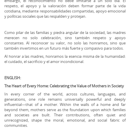
embargo, el reconocimiento no debe limitarse a un solo día. El
respeto, el apoyo y la valoración deben formar parte de la vida
cotidiana, mediante responsabilidades compartidas, apoyo emocional
y políticas sociales que las respalden y protejan.
Como pilar de las familias y piedra angular de la sociedad, las madres
merecen no solo celebración, sino también respeto y apoyo
constantes. Al reconocer su valor, no solo las honramos, sino que
también invertimos en un futuro más fuerte y compasivo para todos.
Al honrar a las madres, honramos la esencia misma de la humanidad:
el cuidado, el sacrificio y el amor incondicional.
ENGLISH:
The Heart of Every Home: Celebrating the Value of Mothers in Society
In every corner of the world, across cultures, languages, and
generations, one role remains universally powerful and deeply
influential—that of a mother. Within the walls of a home and far
beyond them, mothers serve as the foundation upon which families
and societies are built. Their contributions, often quiet and
unrecognized, shape the moral, emotional, and social fabric of
communities.