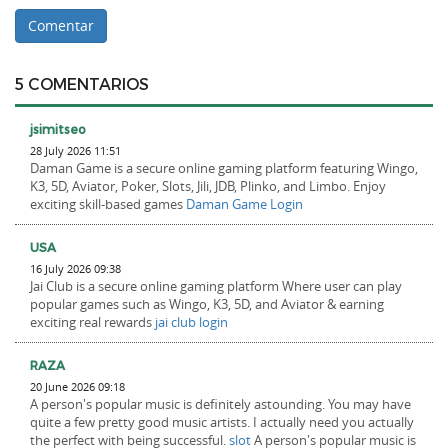
5 COMENTARIOS
jsimitseo
28 July 2026 11:51
Daman Game is a secure online gaming platform featuring Wingo,
K3, 5D, Aviator, Poker, Slots, Jili, JDB, Plinko, and Limbo. Enjoy
exciting skill-based games
Daman Game Login
USA
16 July 2026 09:38
Jai Club is a secure online gaming platform Where user can play
popular games such as Wingo, K3, 5D, and Aviator & earning
exciting real rewards
jai club login
RAZA
20 June 2026 09:18
A person's popular music is definitely astounding. You may have
quite a few pretty good music artists. I actually need you actually
the perfect with being successful.
slot
A person's popular music is