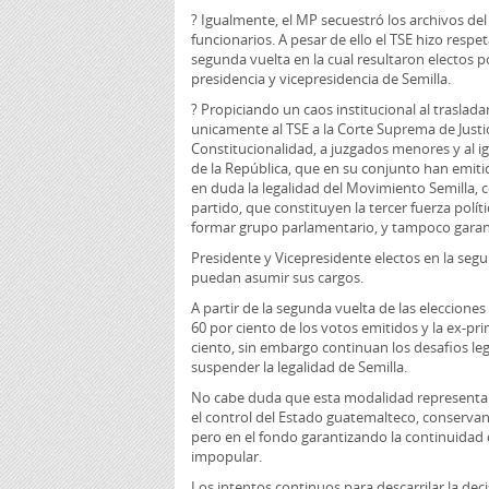
? Igualmente, el MP secuestró los archivos del 
funcionarios. A pesar de ello el TSE hizo respet
segunda vuelta en la cual resultaron electos p
presidencia y vicepresidencia de Semilla.
? Propiciando un caos institucional al trasla
unicamente al TSE a la Corte Suprema de Justic
Constitucionalidad, a juzgados menores y al
de la República, que en su conjunto han emi
en duda la legalidad del Movimiento Semilla, c
partido, que constituyen la tercer fuerza pol
formar grupo parlamentario, y tampoco garan
Presidente y Vicepresidente electos en la seg
puedan asumir sus cargos.
A partir de la segunda vuelta de las elecciones 
60 por ciento de los votos emitidos y la ex-p
ciento, sin embargo continuan los desafios le
suspender la legalidad de Semilla.
No cabe duda que esta modalidad representa
el control del Estado guatemalteco, conservand
pero en el fondo garantizando la continuidad 
impopular.
Los intentos continuos para descarrilar la dec