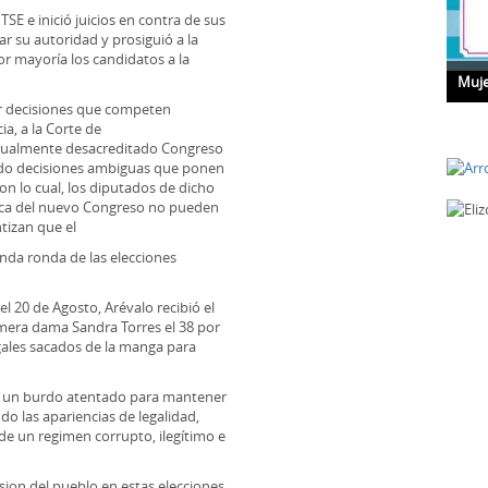
TSE e inició juicios en contra de sus
ar su autoridad y prosiguió a la
or mayoría los candidatos a la
Que es Glaucoma con la Dra. Hagen
Muje
dar decisiones que competen
ia, a la Corte de
 igualmente desacreditado Congreso
tido decisiones ambiguas que ponen
on lo cual, los diputados de dicho
ítica del nuevo Congreso no pueden
tizan que el
unda ronda de las elecciones
el 20 de Agosto, Arévalo recibió el
rimera dama Sandra Torres el 38 por
gales sacados de la manga para
 un burdo atentado para mantener
o las apariencias de legalidad,
de un regimen corrupto, ilegítimo e
ision del pueblo en estas elecciones