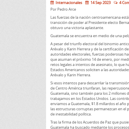
Internacionales
14 Sep 2023
4 Com
Por Pedro Arce
Las fuerzas de la nación centroamericana está
transición de poder al Presidente electo Bern
obtuvo una victoria aplastante.
Guatemala se encuentra en medio de una peli
A pesar del triunfo electoral del binomio ant
Arévalo y Karin Herrera y de la certificación de
autoridades electorales, fuerzas poderosas ha
que asuman el próximo 14 de enero, por medi
retos legales a intentos de asesinato, lo que 
Estados Americanos soliciten a las autoridade
Arévalo y Karin Herrera.
Si esos intentos para descarrilar la transmisi
de Centro América triunfaran, las repercusion
Guatemala, sino también para los 2 millones 
trabajamos en los Estados Unidos. Las contr
enviamos a Guatemala, $1.8 millardos el año
las estructuras corruptas permanezcan en el p
de inestabilidad política.
Tras la firma de los Acuerdos de Paz que pusie
Guatemala ha buscado mediante los procesos