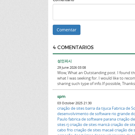
4 COMENTARIOS
성인피시
29 June 2026 03:08
Wow, What an Outstanding post. I found this
what I was seeking for. I would like to re
sharing such type of info.If possible, Thank
spm
03 October 2025 21:30
criação de sites barra da tijuca
Fabrica de So
desenvolvimento de software rio grande do
Paulo
fabrica de software parana
criação de
sites rj
criação de sites maricá
criação de sit
cabo frio
criação de sites macaé
criação de s