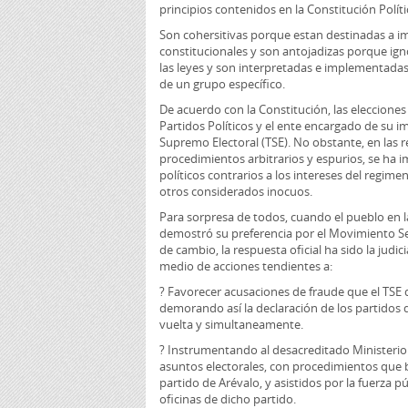
principios contenidos en la Constitución Políti
Son cohersitivas porque estan destinadas a imp
constitucionales y son antojadizas porque ign
las leyes y son interpretadas e implementada
de un grupo específico.
De acuerdo con la Constitución, las elecciones 
Partidos Políticos y el ente encargado de su i
Supremo Electoral (TSE). No obstante, en las r
procedimientos arbitrarios y espurios, se ha i
políticos contrarios a los intereses del regime
otros considerados inocuos.
Para sorpresa de todos, cuando el pueblo en l
demostró su preferencia por el Movimiento Sem
de cambio, la respuesta oficial ha sido la judic
medio de acciones tendientes a:
? Favorecer acusaciones de fraude que el TS
demorando así la declaración de los partidos 
vuelta y simultaneamente.
? Instrumentando al desacreditado Ministerio 
asuntos electorales, con procedimientos que b
partido de Arévalo, y asistidos por la fuerza púb
oficinas de dicho partido.