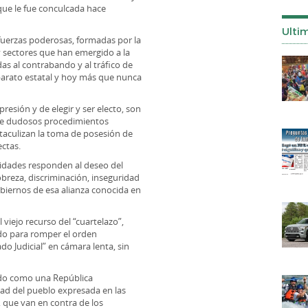
que le fue conculcada hace
Ulti
fuerzas poderosas, formadas por la
o y sectores que han emergido a la
s al contrabando y al tráfico de
aparato estatal y hoy más que nunca
presión y de elegir y ser electo, son
 de dudosos procedimientos
staculizan la toma de posesión de
ectas.
idades responden al deseo del
obreza, discriminación, inseguridad
gobiernos de esa alianza conocida en
 viejo recurso del “cuartelazo”,
ado para romper el orden
o Judicial” en cámara lenta, sin
ado como una República
tad del pueblo expresada en las
, que van en contra de los