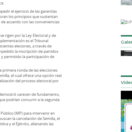
ca.
edir el ejercicio de las garantías
oran los principios que sustentan
s de acuerdo con las conveniencias
se rigen por la Ley Electoral y de
mplementación es el Tribunal
Galer
ecientes eleciones, a través de
Señor de los Milagros 2025
Tuls
mpedido la inscripción de partidos
n y permitido la participación de
a primera ronda de las elecciones
illa, el cual ofrece una opción real
ialización del proceso electoral por
Vide
E demostró carecen de fundamento,
que podrían concurrir a la segunda
Público (MP) para intervenir en
uscan la cancelación de Semilla, el
lica y el Ejército, allanando las