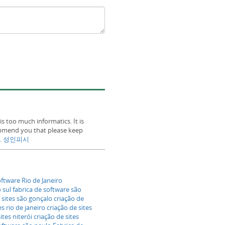
 too much informatics. It is
commend you that please keep
s.
성인피시
ftware Rio de Janeiro
 sul
fabrica de software são
 sites são gonçalo
criação de
es rio de janeiro
criação de sites
ites niterói
criação de sites