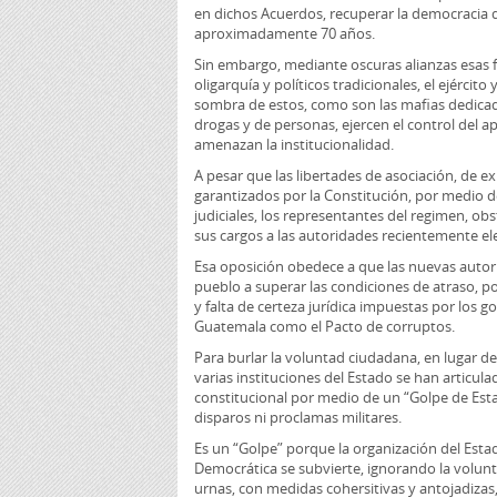
en dichos Acuerdos, recuperar la democracia 
aproximadamente 70 años.
Sin embargo, mediante oscuras alianzas esas 
oligarquía y políticos tradicionales, el ejércit
sombra de estos, como son las mafias dedicada
drogas y de personas, ejercen el control del 
amenazan la institucionalidad.
A pesar que las libertades de asociación, de ex
garantizados por la Constitución, por medio
judiciales, los representantes del regimen, ob
sus cargos a las autoridades recientemente el
Esa oposición obedece a que las nuevas autor
pueblo a superar las condiciones de atraso, p
y falta de certeza jurídica impuestas por los 
Guatemala como el Pacto de corruptos.
Para burlar la voluntad ciudadana, en lugar del
varias instituciones del Estado se han articul
constitucional por medio de un “Golpe de Estad
disparos ni proclamas militares.
Es un “Golpe” porque la organización del Est
Democrática se subvierte, ignorando la volun
urnas, con medidas cohersitivas y antojadizas