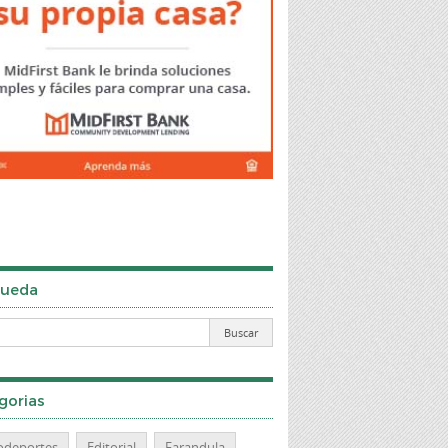
ueda
gorias
odeportes
Editorial
Farandula