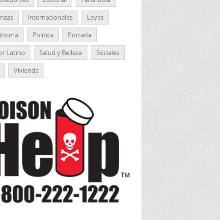
anzas
Internacionales
Leyes
ahoma
Politica
Portada
r Latino
Salud y Belleza
Sociales
Vivienda