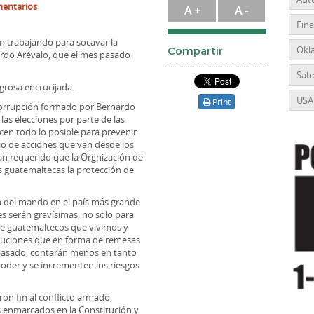
entarios
A +
A -
Fin
n trabajando para socavar la
Okl
Compartir
ardo Arévalo, que el mes pasado
Sabo
grosa encrucijada.
USA
Print
icorrupción formado por Bernardo
 las elecciones por parte de las
cen todo lo posible para prevenir
o de acciones que van desde los
han requerido que la Orgnización de
s guatemaltecas la protección de
ón del mando en el país más grande
es serán gravísimas, no solo para
de guatemaltecos que vivimos y
ibuciones que en forma de remesas
 pasado, contarán menos en tanto
oder y se incrementen los riesgos
ron fin al conflicto armado,
 enmarcados en la Constitución y