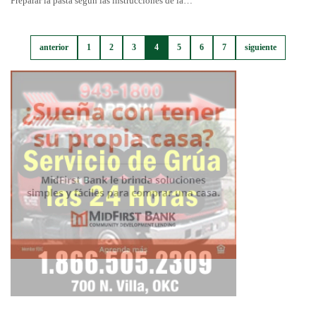
Preparar la pasta según las instrucciones de la…
anterior
1
2
3
4
5
6
7
siguiente