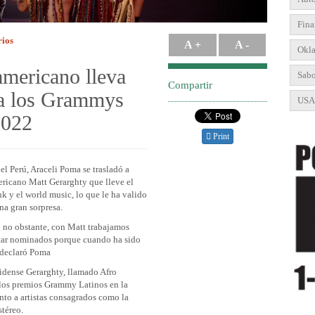
Fina
ios
A +
A -
Okl
mericano lleva
Sabo
Compartir
 a los Grammys
USA
2022
Print
l Perú, Araceli Poma se trasladó a
ericano Matt Gerarghty que lleve el
k y el world music, lo que le ha valido
na gran sorpresa.
; no obstante, con Matt trabajamos
tar nominados porque cuando ha sido
 declaró Poma
idense Gerarghty, llamado Afro
 los premios Grammy Latinos en la
nto a artistas consagrados como la
téreo.