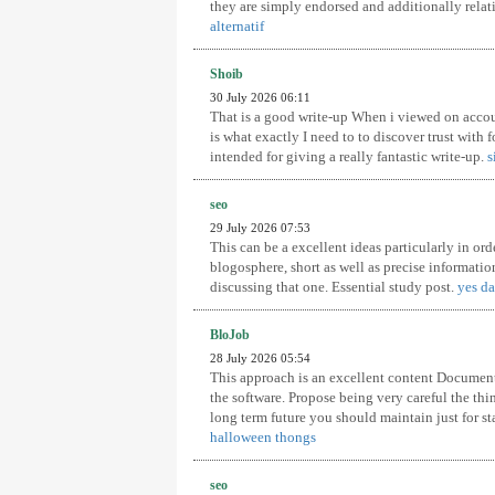
they are simply endorsed and additionally relat
alternatif
Shoib
30 July 2026 06:11
That is a good write-up When i viewed on accoun
is what exactly I need to to discover trust with
intended for giving a really fantastic write-up.
s
seo
29 July 2026 07:53
This can be a excellent ideas particularly in or
blogosphere, short as well as precise informat
discussing that one. Essential study post.
yes d
BloJob
28 July 2026 05:54
This approach is an excellent content Document
the software. Propose being very careful the thi
long term future you should maintain just for st
halloween thongs
seo