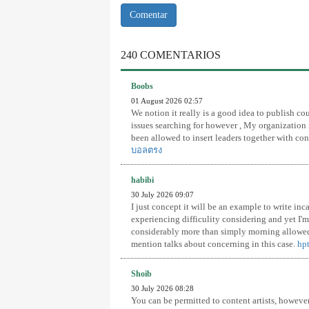
240 COMENTARIOS
Boobs
01 August 2026 02:57
We notion it really is a good idea to publish c
issues searching for however , My organization i
been allowed to insert leaders together with con
บอลตรง
habibi
30 July 2026 09:07
I just concept it will be an example to write in
experiencing difficulity considering and yet I'm 
considerably more than simply morning allowed
mention talks about concerning in this case.
hpt
Shoib
30 July 2026 08:28
You can be permitted to content artists, however