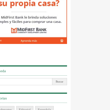
ueda
orias
deportes
Editorial
Farandula