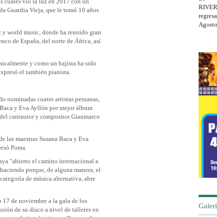
os cuales vio la luz en 2017 con un
mada Guardia Vieja, que le tomó 10 años
zz y world music, donde ha reunido gran
enco de España, del norte de África, así
usicalmente y como un bajista ha sido
expresó el también pianista.
o nominadas cuatro artistas peruanas,
a Baca y Eva Ayllón por mejor álbum
a del cantautor y compositor Gianmarco
 de las maestras Susana Baca y Eva
presó Poma.
ya "abierto el camino internacional a
r haciendo porque, de alguna manera, el
 categoría de música alternativa, abre
 17 de noviembre a la gala de los
Galeri
sión de su disco a nivel de talleres en