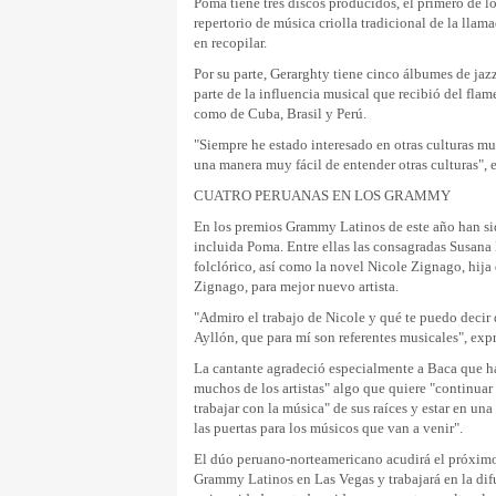
Poma tiene tres discos producidos, el primero de l
repertorio de música criolla tradicional de la lla
en recopilar.
Por su parte, Gerarghty tiene cinco álbumes de ja
parte de la influencia musical que recibió del flam
como de Cuba, Brasil y Perú.
"Siempre he estado interesado en otras culturas m
una manera muy fácil de entender otras culturas", 
CUATRO PERUANAS EN LOS GRAMMY
En los premios Grammy Latinos de este año han sid
incluida Poma. Entre ellas las consagradas Susan
folclórico, así como la novel Nicole Zignago, hij
Zignago, para mejor nuevo artista.
"Admiro el trabajo de Nicole y qué te puedo decir
Ayllón, que para mí son referentes musicales", ex
La cantante agradeció especialmente a Baca que ha
muchos de los artistas" algo que quiere "continua
trabajar con la música" de sus raíces y estar en una
las puertas para los músicos que van a venir".
El dúo peruano-norteamericano acudirá el próximo
Grammy Latinos en Las Vegas y trabajará en la difu