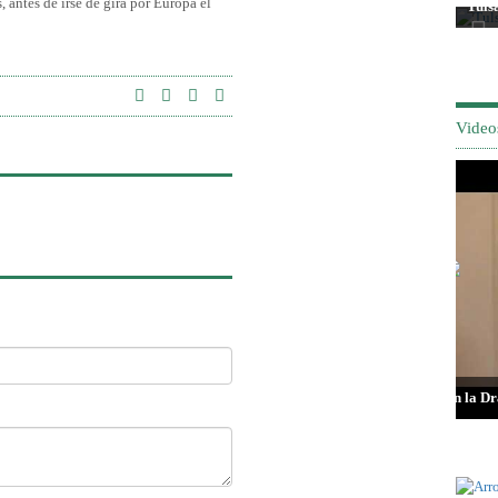
 antes de irse de gira por Europa el
Señor de los Milagros 2025
Tuls
Video
Que es Glaucoma con la Dra. Hagen
Muje