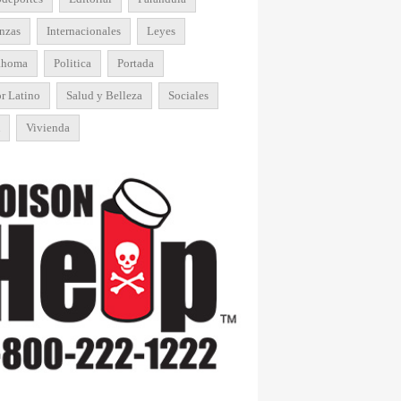
nzas
Internacionales
Leyes
ahoma
Politica
Portada
r Latino
Salud y Belleza
Sociales
Vivienda