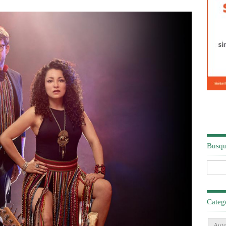
Busq
Categ
Auto