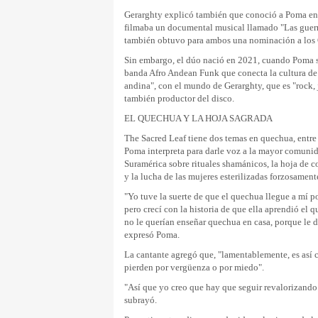
Gerarghty explicó también que conoció a Poma en
filmaba un documental musical llamado "Las guerre
también obtuvo para ambos una nominación a los
Sin embargo, el dúo nació en 2021, cuando Poma s
banda Afro Andean Funk que conecta la cultura de 
andina", con el mundo de Gerarghty, que es "rock, j
también productor del disco.
EL QUECHUA Y LA HOJA SAGRADA
The Sacred Leaf tiene dos temas en quechua, entr
Poma interpreta para darle voz a la mayor comunid
Suramérica sobre rituales shamánicos, la hoja de c
y la lucha de las mujeres esterilizadas forzosament
"Yo tuve la suerte de que el quechua llegue a mí po
pero crecí con la historia de que ella aprendió el 
no le querían enseñar quechua en casa, porque le d
expresó Poma.
La cantante agregó que, "lamentablemente, es así
pierden por vergüenza o por miedo".
"Así que yo creo que hay que seguir revalorizando
subrayó.