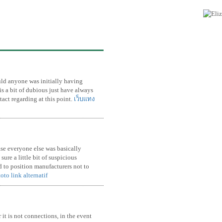
ould anyone was initially having
s a bit of dubious just have always
tact regarding at this point.
เว็บแทง
case everyone else was basically
sure a little bit of suspicious
 to position manufacturers not to
oto link alternatif
 it is not connections, in the event