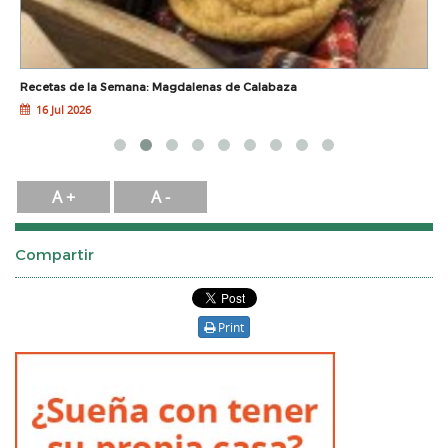
Recetas de la Semana: Magdalenas de Calabaza
E
16 Jul 2026
A +
A -
Compartir
Print