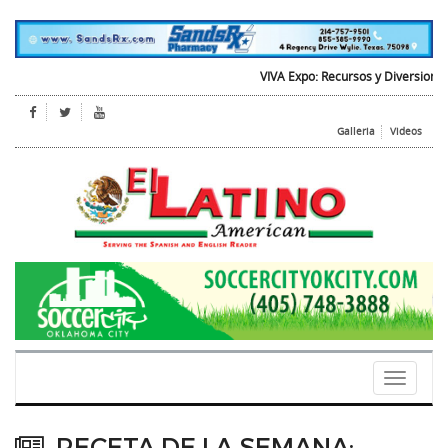
VIVA Expo: Recursos y Diversion para 
Galleria
Videos
Toggle
navigati
RECETA DE LA SEMANA: