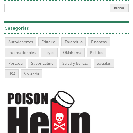
Categorias
Autodeportes
Editorial
Farandula
Finanzas
Internacionales
Leyes
Oklahoma
Politica
Portada
Sabor Latino
Salud y Belleza
Sociales
USA
Vivienda