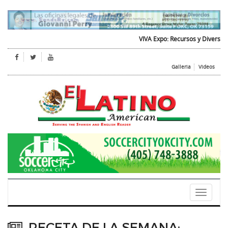
VIVA Expo: Recursos y Diversion par
Galleria
Videos
Toggle
navigati
RECETA DE LA SEMANA: