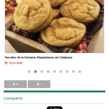
Recetas de la Semana: Magdalenas de Calabaza
E
16 Jul 2026
A +
A -
Compartir